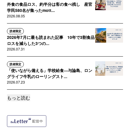
外食の食品ロス、約半分は客の食べ残し 産官
学民580名が集ったmott...
2026.08.05
読者限定
2026年7月に最も読まれた記事 10年で3割食品
ロスを減らした3つの...
2026.07.31
読者限定
「使いながら備える」学校給食―与論島、ロン
グライフ牛乳のローリングスト...
2026.07.23
もっと読む
サポートメンバー限定
食費高騰の今こそ家計に生かそう オランダが
家庭の食品ロスを10年で3割...
2026.07.15
サポートメンバー限定