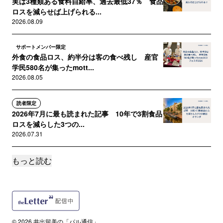
実は3種類ある食料自給率、過去最低37％ 食品
ロスを減らせば上げられる...
2026.08.09
サポートメンバー限定
外食の食品ロス、約半分は客の食べ残し 産官
学民580名が集ったmott...
2026.08.05
読者限定
2026年7月に最も読まれた記事 10年で3割食品
ロスを減らした3つの...
2026.07.31
もっと読む
読者限定
「使いながら備える」学校給食―与論島、ロン
グライフ牛乳のローリングスト...
2026.07.23
サポートメンバー限定
© 2026 井出留美の「パル通信」