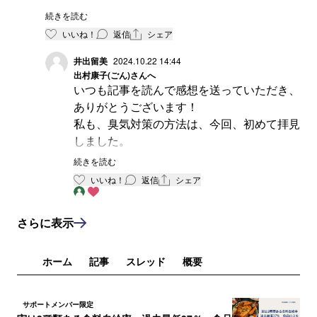
発酵・循環に興味のある方々にゴミ分別の話題を
続きを読む
投げかけたところ、逆にアメリカ在住の方から、
いいね！
返信
シェア
「日本のリサイクル熱に驚いている」と思いがけ
ない反応がありました。
井出留美
2024.10.22 14:44
出村康子(ごん)
さんへ
いつも記事を読んで感想を送っていただき、
あらためて、身近なところから世界各地でもいい
ありがとうございます！
方向に向かうこと願います。
私も、臭気対策の方法は、今回、初めて拝見
しました。
思ったより短期間で堆肥ができあがることに
続きを読む
も驚きました。
いいね！
返信
シェア
ぜひ、海外の方も巻き込んで、世界全体で機
運を高めていきたいですね。
さらに表示
ホーム
記事
スレッド
概要
サポートメンバー限定