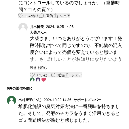
にコントロールしているのでしょうか。（発酵時
間？ゴミの質？）
いいね！
返信
シェア
井出留美
2024.10.25 14:28
大柴
さんへ
大柴さま、いつもありがとうございます！発
酵時間はすべて同じですので、不純物の混入
度合いによって売価を変えていると思いま
す。もし詳しいことがお知りになりたいよう
でしたら先方に英語で問い合わせますのでご
続きを読む
質問を送っていただければ幸いです。
いいね！
返信
シェア
6
件の返信を開く
出村康子(ごん)
2024.10.22 14:36
サポートメンバー
堆肥化施設の臭気対策方法に一番興味を持ちまし
た。そして、発酵のチカラをうまく活用できると
ゴミ問題解決が進むと感じました。