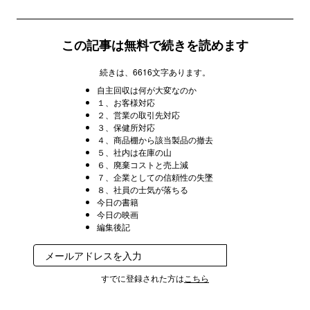
この記事は無料で続きを読めます
続きは、6616文字あります。
自主回収は何が大変なのか
１、お客様対応
２、営業の取引先対応
３、保健所対応
４、商品棚から該当製品の撤去
５、社内は在庫の山
６、廃棄コストと売上減
７、企業としての信頼性の失墜
８、社員の士気が落ちる
今日の書籍
今日の映画
編集後記
登録する
すでに登録された方は
こちら