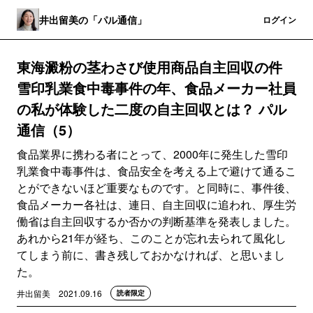
井出留美の「パル通信」
登録
ログイン
東海澱粉の茎わさび使用商品自主回収の件
雪印乳業食中毒事件の年、食品メーカー社員
の私が体験した二度の自主回収とは？ パル
通信（5）
食品業界に携わる者にとって、2000年に発生した雪印
乳業食中毒事件は、食品安全を考える上で避けて通るこ
とができないほど重要なものです。と同時に、事件後、
食品メーカー各社は、連日、自主回収に追われ、厚生労
働省は自主回収するか否かの判断基準を発表しました。
あれから21年が経ち、このことが忘れ去られて風化し
てしまう前に、書き残しておかなければ、と思いまし
た。
井出留美
2021.09.16
読者限定