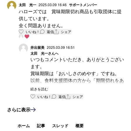
太田 光一
2025.03.09 16:46
サポートメンバー
ハローズでは 賞味期限切れ商品も引取団体に提
供しています。
全く問題ありません。
いいね！
返信
シェア
井出留美
2025.03.09 16:51
太田 光一
さんへ
いつもコメントいただき、ありがとうござい
ます。
賞味期限は「おいしさのめやす」ですね。
以前、食料支援団体の方から「期限切れをあ
げるなんて失礼だ」という声がありました
続きを読む
が、
いいね！
返信
シェア
品質が切れる日付ではないし、問題なく食べ
られる食品であることを、多くの方に理解し
さらに表示
ていただけるとありがたいです。
ホーム
記事
スレッド
概要
明日出版される新著『私たちは何を捨ててい