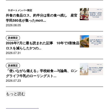
るのか』ではp60とp206に御社に関する記述
があります。
サポートメンバー限定
外食の食品ロス、約半分は客の食べ残し 産官
よろしければお目通しいただき、社員の方に
学民580名が集ったmott...
もご紹介いただけると大変うれしいです。
2026.08.05
読者限定
2026年7月に最も読まれた記事 10年で3割食品
ロスを減らした3つの...
2026.07.31
読者限定
「使いながら備える」学校給食―与論島、ロン
グライフ牛乳のローリングスト...
2026.07.23
もっと読む
サポートメンバー限定
食費高騰の今こそ家計に生かそう オランダが
家庭の食品ロスを10年で3割...
2026.07.15