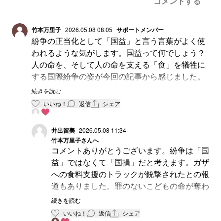
コメントする
竹本万里子
2026.05.08 08:05
サポートメンバー
紛争の正当化として「国益」と言う言葉がよく使
われるような気がします。国益って何でしょう？
人の命を、そして人の命を支える「食」を犠牲に
する国際紛争の姿が今回の記事から感じました。
国をつくっているのはその国に暮らす人びとでは
続きを読む
なかったのか？空っぽの家（国家）に誰が住むと
いいね！
返信
シェア
いうのでしょう。
井出留美
2026.05.08 11:34
竹本万里子
さんへ
コメントありがとうございます。紛争は「国
益」ではなくて「国損」だと考えます。ガザ
への食料支援のトラックが銃撃されたとの報
道もありました。罪のないこどもの命が奪わ
れています。この瞬間にでも止めなければな
続きを読む
りません。
いいね！
返信
シェア