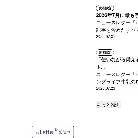
読者限定
2026年7月に最も
ニュースレター「パ
記事を含めたすべて
2026.07.31
読者限定
「使いながら備え
ト...
ニュースレター「
ングライフ牛乳のロ
2026.07.23
もっと読む
サポートメンバー限定
食費高騰の今こそ家
ニュースレター「
の食品ロスを10年
2026.07.15