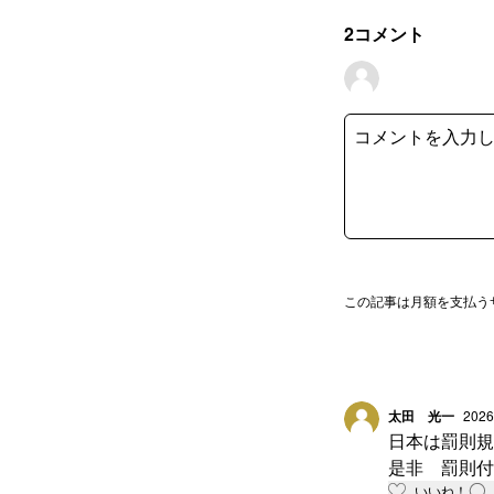
2
コメント
この記事は月額を支払う
太田 光一
2026
日本は罰則
是非 罰則付
いいね！