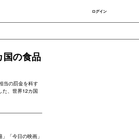
登録
ログイン
カ国の食品
円相当の罰金を科す
た、世界12カ国
籍」「今日の映画」