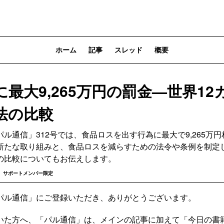
ホーム
記事
スレッド
概要
最大9,265万円の罰金—世界12
法の比較
ル通信」312号では、食品ロスを出す行為に最大で9,265万
新たな取り組みと、食品ロスを減らすための法令や条例を制定し
の比較についてもお伝えします。
サポートメンバー限定
パル通信」にご登録いただき、ありがとうございます。
いた方へ、「パル通信」は、メインの記事に加えて「今日の書