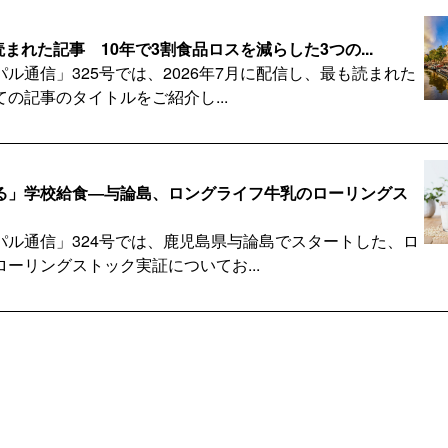
読まれた記事 10年で3割食品ロスを減らした3つの...
ル通信」325号では、2026年7月に配信し、最も読まれた
の記事のタイトルをご紹介し...
る」学校給食―与論島、ロングライフ牛乳のローリングス
パル通信」324号では、鹿児島県与論島でスタートした、ロ
ーリングストック実証についてお...
計に生かそう オランダが家庭の食品ロスを10年で3割...
パル通信」323号では、食費が高騰する今、オランダが家庭
で3割減らした3つの要因につい...