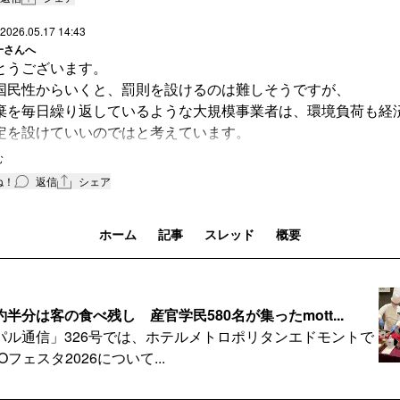
2026.05.17 14:43
一
さんへ
とうございます。
国民性からいくと、罰則を設けるのは難しそうですが、
棄を毎日繰り返しているような大規模事業者は、環境負荷も経
定を設けていいのではと考えています。
今ある法律をアップデイトさせたいですね。
む
ね！
返信
シェア
ホーム
記事
スレッド
概要
半分は客の食べ残し 産官学民580名が集ったmott...
パル通信」326号では、ホテルメトロポリタンエドモントで
Oフェスタ2026について...