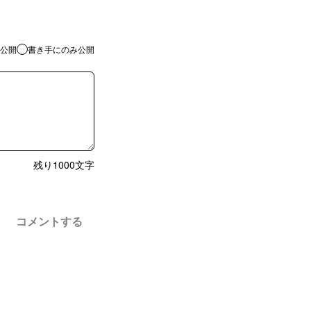
公開
書き手にのみ公開
残り
1000
文字
コメントする