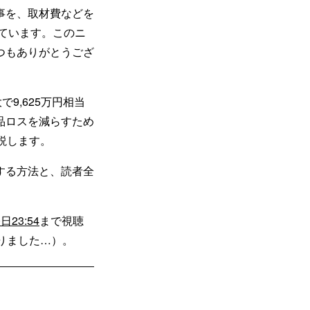
事を、取材費などを
しています。このニ
つもありがとうござ
9,625万円相当
品ロスを減らすため
説します。
する方法と、読者全
日23:54
まで視聴
りました…）。