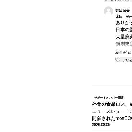
井出留美
太田 光
ありが
日本の
大量廃
罰則規
まずは
続きを読
いい
サポートメンバー限定
外食の食品ロス、約
ニュースレター「
開催されたmottEC
2026.08.05